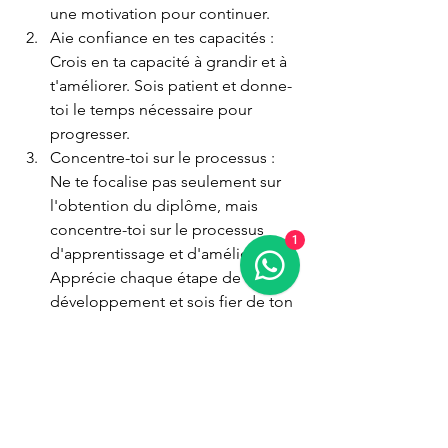
une motivation pour continuer.
Aie confiance en tes capacités : 
Crois en ta capacité à grandir et à 
t'améliorer. Sois patient et donne-
toi le temps nécessaire pour 
progresser.
Concentre-toi sur le processus : 
Ne te focalise pas seulement sur 
l'obtention du diplôme, mais 
concentre-toi sur le processus 
1
d'apprentissage et d'amélioration. 
Apprécie chaque étape de ton 
développement et sois fier de ton 
engagement et de ta 
persévérance.
Conclusion : 
Échouer à un test sportif n'est pas une 
fin en soi, mais une opportunité pour 
grandir et s'améliorer en tant que 