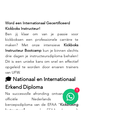
Word een Internationaal Gecertificeerd 
Kickboks Instructeur!
Ben jij klaar om van je passie voor 
kickboksen een professionele carrière te 
maken? Met onze intensieve 
Kickboks 
Instructeur Bootcamp
 kun je binnen slechts 
drie dagen je instructeursdiploma behalen! 
Dit is een unieke kans om snel en effectief 
opgeleid te worden door ervaren trainers 
van UFW.
🎓 Nationaal en Internationaal 
Erkend Diploma
1
Na succesvolle afronding ontvang je het 
officiële Nederlands erkende 
beroepsdiploma van de EFAA "
Kickboxing 
Instructeur" 
van de EFAA. Je wordt 
daarnaast opgenomen in de internationale 