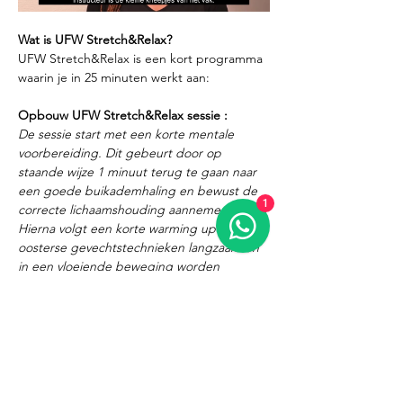
Wat is UFW Stretch&Relax?
UFW Stretch&Relax is een kort programma 
waarin je in 25 minuten werkt aan:
Opbouw UFW Stretch&Relax sessie :
De sessie start met een korte mentale 
voorbereiding. Dit gebeurt door op 
staande wijze 1 minuut terug te gaan naar 
een goede buikademhaling en bewust de 
1
correcte lichaamshouding aannemen.
Hierna volgt een korte warming up waarbij 
oosterse gevechtstechnieken langzaam en 
in een vloeiende beweging worden 
uitgevoerd. De warming up is een 
cominatie van tai chi en kata.
More Info >