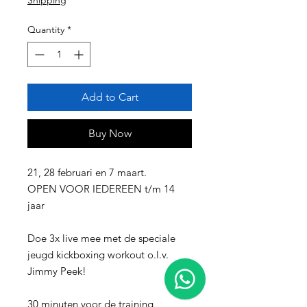
Shipping
Quantity
*
Add to Cart
Buy Now
21, 28 februari en 7 maart.
OPEN VOOR IEDEREEN t/m 14
jaar
Doe 3x live mee met de speciale
jeugd kickboxing workout o.l.v.
1
Jimmy Peek!
30 minuten voor de training